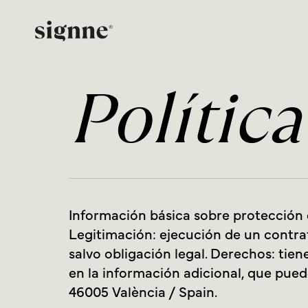
Skip
to
main
content
Polític
Información básica sobre protección d
Legitimación: ejecución de un contrat
salvo obligación legal. Derechos: tien
en la información adicional, que pued
46005 València / Spain.